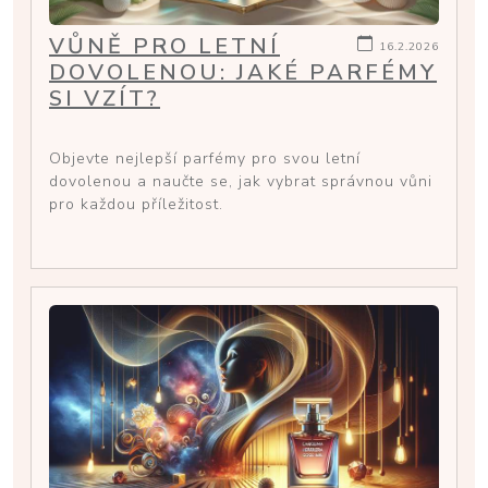
VŮNĚ PRO LETNÍ
16.2.2026
DOVOLENOU: JAKÉ PARFÉMY
SI VZÍT?
Objevte nejlepší parfémy pro svou letní
dovolenou a naučte se, jak vybrat správnou vůni
pro každou příležitost.