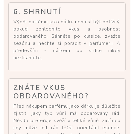
6. SHRNUTÍ
Výběr parfému jako dárku nemusí být obtížný,
pokud zohledníte vkus a osobnost
obdarovaného. Sáhněte po klasice, zvažte
sezónu a nechte si poradit v parfumerii. A
především - dárkem od srdce nikdy
nezklamete.
ZNÁTE VKUS
OBDAROVANÉHO?
Před nákupem parfému jako dárku je důležité
zjistit, jaký typ vůní má obdarovaný rád.
Někdo preferuje svěží a lehké vůně, zatímco
jiný může mít rád těžší, orientální esence.