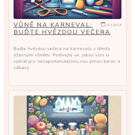
VŮNĚ NA KARNEVAL:
4.2.2024
BUĎTE HVĚZDOU VEČERA
Buďte hvězdou večera na karnevalu s těmito
úžasnými vůněmi. Podívejte se, jakou vůni si
vybrat pro nezapomenutelnou noc plnou barev a
zábavy.