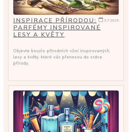
INSPIRACE PŘÍRODOU:
9.7.2025
PARFÉMY INSPIROVANÉ
LESY A KVĚTY
Objevte kouzlo přírodních vůní inspirovaných
lesy a květy, které vás přenesou do srdce
přírody.