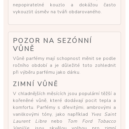
nepopiratelné kouzlo a dokážou často
vykouzlit úsměv na tváři obdarovaného.
POZOR NA SEZÓNNÍ
VŮNĚ
Vůně parfémy mají schopnost měnit se podle
ročního období a je důležité toto zohlednit
při výběru parfému jako dárku.
ZIMNÍ VŮNĚ
V chladnějších měsících jsou populární těžší a
kořeněné vůně, které dodávají pocit tepla a
komfortu. Parfémy s dřevitými, ambrovými a
vanilkovými tóny, jako například
Yves Saint
Laurent Libre
nebo
Tom Ford Tobacco
Vanille
, jsou skvělou volbou pro zimní