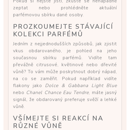
Pokud si nejste jistí, zkuste se nenápadně
zeptat nebo prohlédněte aktuální
parfémovou sbírku dané osoby.
PROZKOUMEJTE STÁVAJÍCÍ
KOLEKCI PARFÉMŮ
Jedním z nejjednodušších způsobů, jak zjistit
vkus obdarovaného, je pohled na jeho
současnou sbírku parfémů. Vidíte tam
převážně citrusové, květinové nebo dřevité
vůně? To vám může poskytnout dobrý nápad,
na co se zaměřit. Pokud například vidíte
flakony jako
Dolce & Gabbana Light Blue
nebo
Chanel Chance Eau Tendre
, máte jasný
signál, že obdarovaný preferuje svěží a lehké
vůně.
VŠÍMEJTE SI REAKCÍ NA
RŮZNÉ VŮNĚ