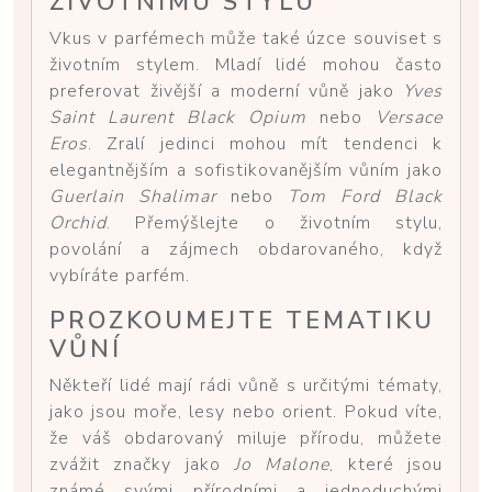
ŽIVOTNÍMU STYLU
Vkus v parfémech může také úzce souviset s
životním stylem. Mladí lidé mohou často
preferovat živější a moderní vůně jako
Yves
Saint Laurent Black Opium
nebo
Versace
Eros
. Zralí jedinci mohou mít tendenci k
elegantnějším a sofistikovanějším vůním jako
Guerlain Shalimar
nebo
Tom Ford Black
Orchid
. Přemýšlejte o životním stylu,
povolání a zájmech obdarovaného, když
vybíráte parfém.
PROZKOUMEJTE TEMATIKU
VŮNÍ
Někteří lidé mají rádi vůně s určitými tématy,
jako jsou moře, lesy nebo orient. Pokud víte,
že váš obdarovaný miluje přírodu, můžete
zvážit značky jako
Jo Malone
, které jsou
známé svými přírodními a jednoduchými