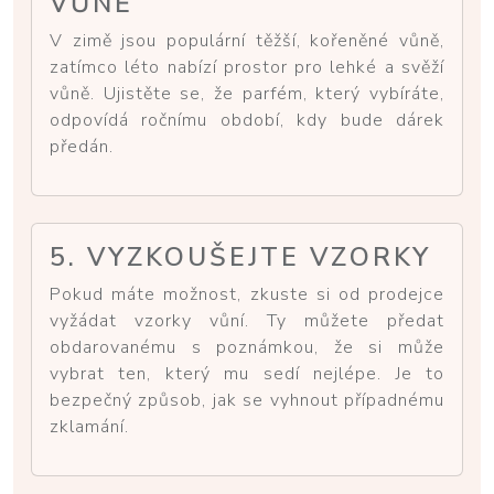
VŮNĚ
V zimě jsou populární těžší, kořeněné vůně,
zatímco léto nabízí prostor pro lehké a svěží
vůně. Ujistěte se, že parfém, který vybíráte,
odpovídá ročnímu období, kdy bude dárek
předán.
5. VYZKOUŠEJTE VZORKY
Pokud máte možnost, zkuste si od prodejce
vyžádat vzorky vůní. Ty můžete předat
obdarovanému s poznámkou, že si může
vybrat ten, který mu sedí nejlépe. Je to
bezpečný způsob, jak se vyhnout případnému
zklamání.