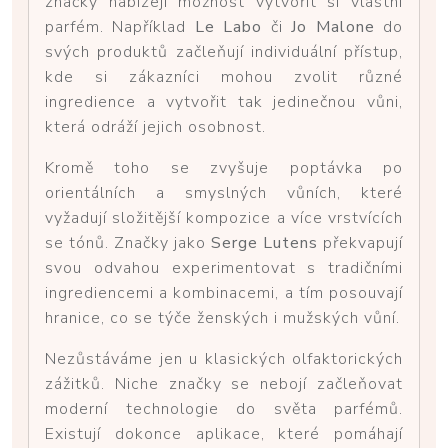
značky nabízejí možnost vytvořit si vlastní
parfém. Například
Le Labo
či
Jo Malone
do
svých produktů začleňují individuální přístup,
kde si zákazníci mohou zvolit různé
ingredience a vytvořit tak jedinečnou vůni,
která odráží jejich osobnost.
Kromě toho se zvyšuje poptávka po
orientálních a smyslných vůních, které
vyžadují složitější kompozice a více vrstvících
se tónů. Značky jako
Serge Lutens
překvapují
svou odvahou experimentovat s tradičními
ingrediencemi a kombinacemi, a tím posouvají
hranice, co se týče ženských i mužských vůní.
Nezůstáváme jen u klasických olfaktorických
zážitků. Niche značky se nebojí začleňovat
moderní technologie do světa parfémů.
Existují dokonce aplikace, které pomáhají