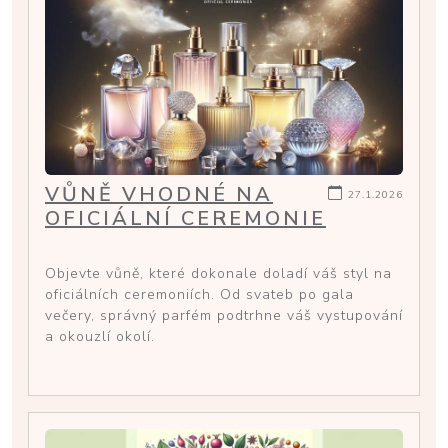
VŮNĚ VHODNÉ NA
27.1.2026
OFICIÁLNÍ CEREMONIE
Objevte vůně, které dokonale doladí váš styl na
oficiálních ceremoniích. Od svateb po gala
večery, správný parfém podtrhne váš vystupování
a okouzlí okolí.