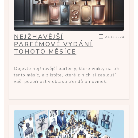
NEJŽHAVĚJŠÍ
21.12.2024
PARFÉMOVÉ VYDÁNÍ
TOHOTO MĚSÍCE
Objevte nejžhavější parfémy, které vnikly na trh
tento měsíc, a zjistěte, které z nich si zaslouží
vaši pozornost v oblasti trendů a novinek.