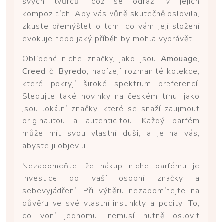
svých tvůrců, což se odráží v jejich
kompozicích. Aby vás vůně skutečně oslovila,
zkuste přemýšlet o tom, co vám její složení
evokuje nebo jaký příběh by mohla vyprávět.
Oblíbené niche značky, jako jsou
Amouage
,
Creed
či
Byredo
, nabízejí rozmanité kolekce,
které pokryjí široké spektrum preferencí.
Sledujte také novinky na českém trhu, jako
jsou lokální značky, které se snaží zaujmout
originalitou a autenticitou. Každý parfém
může mít svou vlastní duši, a je na vás,
abyste ji objevili.
Nezapomeňte, že nákup niche parfému je
investice do vaší osobní značky a
sebevyjádření. Při výběru nezapomínejte na
důvěru ve své vlastní instinkty a pocity. To,
co voní jednomu, nemusí nutně oslovit