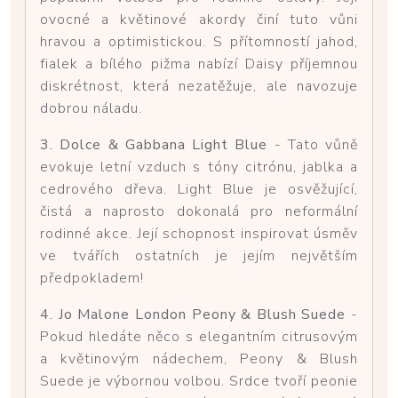
ovocné a květinové akordy činí tuto vůni
hravou a optimistickou. S přítomností jahod,
fialek a bílého pižma nabízí Daisy příjemnou
diskrétnost, která nezatěžuje, ale navozuje
dobrou náladu.
3. Dolce & Gabbana Light Blue
- Tato vůně
evokuje letní vzduch s tóny citrónu, jablka a
cedrového dřeva. Light Blue je osvěžující,
čistá a naprosto dokonalá pro neformální
rodinné akce. Její schopnost inspirovat úsměv
ve tvářích ostatních je jejím největším
předpokladem!
4. Jo Malone London Peony & Blush Suede
-
Pokud hledáte něco s elegantním citrusovým
a květinovým nádechem, Peony & Blush
Suede je výbornou volbou. Srdce tvoří peonie