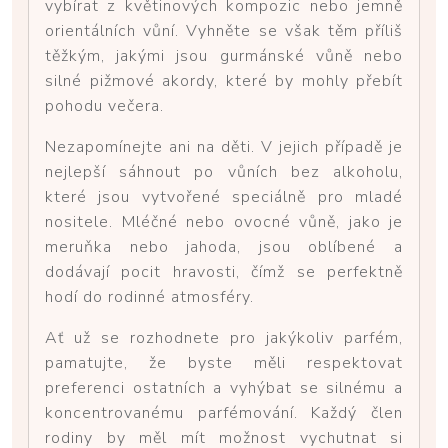
vybírat z květinových kompozic nebo jemně
orientálních vůní. Vyhněte se však těm příliš
těžkým, jakými jsou gurmánské vůně nebo
silné pižmové akordy, které by mohly přebít
pohodu večera.
Nezapomínejte ani na děti. V jejich případě je
nejlepší sáhnout po vůních bez alkoholu,
které jsou vytvořené speciálně pro mladé
nositele. Mléčné nebo ovocné vůně, jako je
meruňka nebo jahoda, jsou oblíbené a
dodávají pocit hravosti, čímž se perfektně
hodí do rodinné atmosféry.
Ať už se rozhodnete pro jakýkoliv parfém,
pamatujte, že byste měli respektovat
preferenci ostatních a vyhýbat se silnému a
koncentrovanému parfémování. Každý člen
rodiny by měl mít možnost vychutnat si