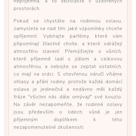
nepříjemná, a to obzvláště v uzavřených
prostorách.
Pokud se chystáte na rodinnou oslavu,
zamyslete se nad tím, jaké vzpomínky chcete
spříjemnit. Vybírajte parfémy, které vám
připomínají šťastné chvíle, a které odrážejí
atmosféru slavení. Přemýšlejte o vůních,
které příjemně ladí s jídlem a celkovou
atmosférou, a nebojte se zeptat ostatních,
co mají na srdci. S otevřenou náručí vítáme
ohlasy a přání rodiny, protože každá domácí
oslava je jedinečná a nedávno měl každý
fráze "všichni nás dále omývají" své kouzlo.
Na závěr nezapomeňte, že rodinné oslavy
jsou především o lidech; vůně je jen
příjemným doplňkem k této
nezapomenutelné zkušenosti.