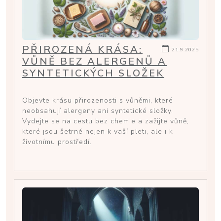
PŘIROZENÁ KRÁSA:
21.9.2025
VŮNĚ BEZ ALERGENŮ A
SYNTETICKÝCH SLOŽEK
Objevte krásu přirozenosti s vůněmi, které
neobsahují alergeny ani syntetické složky.
Vydejte se na cestu bez chemie a zažijte vůně,
které jsou šetrné nejen k vaší pleti, ale i k
životnímu prostředí.