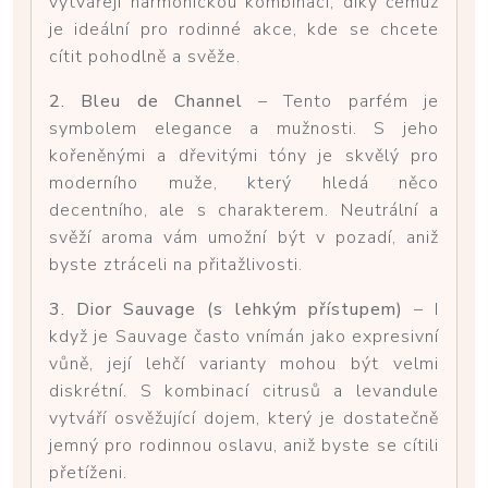
vytvářejí harmonickou kombinaci, díky čemuž
je ideální pro rodinné akce, kde se chcete
cítit pohodlně a svěže.
2. Bleu de Channel
– Tento parfém je
symbolem elegance a mužnosti. S jeho
kořeněnými a dřevitými tóny je skvělý pro
moderního muže, který hledá něco
decentního, ale s charakterem. Neutrální a
svěží aroma vám umožní být v pozadí, aniž
byste ztráceli na přitažlivosti.
3. Dior Sauvage (s lehkým přístupem)
– I
když je Sauvage často vnímán jako expresivní
vůně, její lehčí varianty mohou být velmi
diskrétní. S kombinací citrusů a levandule
vytváří osvěžující dojem, který je dostatečně
jemný pro rodinnou oslavu, aniž byste se cítili
přetíženi.