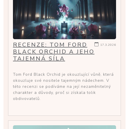
RECENZE: TOM FORD
17.3.2026
BLACK ORCHID A JEHO
TAJEMNÁ SÍLA
Tom Ford Black Orchid je okouzlující vůně, která
okouzluje své nositele tajemným nádechem. V
této recenzi se podíváme na její nezaměnitelný
charakter a důvody, proč si získala tolik
obdivovatelů.