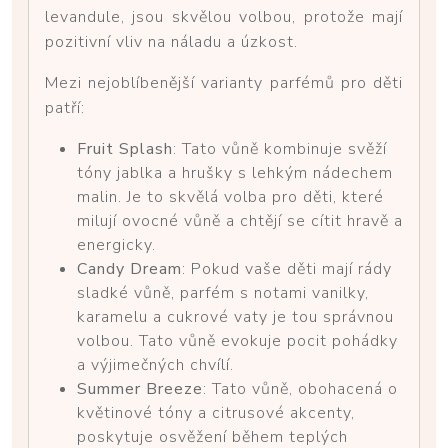
levandule, jsou skvělou volbou, protože mají
pozitivní vliv na náladu a úzkost.
Mezi nejoblíbenější varianty parfémů pro děti
patří:
Fruit Splash
: Tato vůně kombinuje svěží
tóny jablka a hrušky s lehkým nádechem
malin. Je to skvělá volba pro děti, které
milují ovocné vůně a chtějí se cítit hravě a
energicky.
Candy Dream
: Pokud vaše děti mají rády
sladké vůně, parfém s notami vanilky,
karamelu a cukrové vaty je tou správnou
volbou. Tato vůně evokuje pocit pohádky
a výjimečných chvílí.
Summer Breeze
: Tato vůně, obohacená o
květinové tóny a citrusové akcenty,
poskytuje osvěžení během teplých