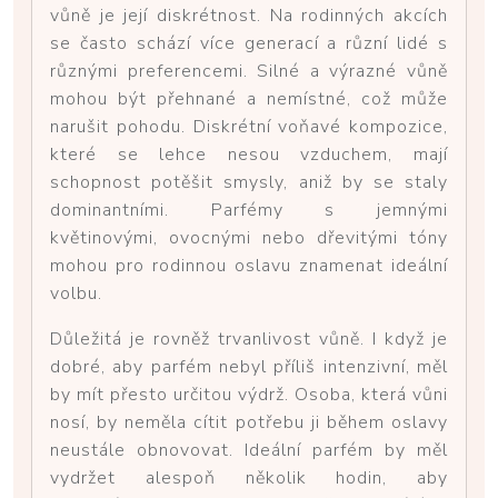
vůně je její diskrétnost. Na rodinných akcích
se často schází více generací a různí lidé s
různými preferencemi. Silné a výrazné vůně
mohou být přehnané a nemístné, což může
narušit pohodu. Diskrétní voňavé kompozice,
které se lehce nesou vzduchem, mají
schopnost potěšit smysly, aniž by se staly
dominantními. Parfémy s jemnými
květinovými, ovocnými nebo dřevitými tóny
mohou pro rodinnou oslavu znamenat ideální
volbu.
Důležitá je rovněž trvanlivost vůně. I když je
dobré, aby parfém nebyl příliš intenzivní, měl
by mít přesto určitou výdrž. Osoba, která vůni
nosí, by neměla cítit potřebu ji během oslavy
neustále obnovovat. Ideální parfém by měl
vydržet alespoň několik hodin, aby