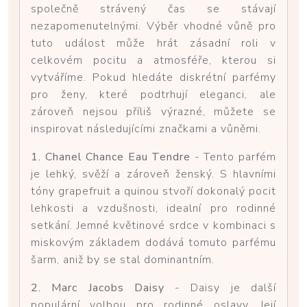
společně strávený čas se stávají
nezapomenutelnými. Výběr vhodné vůně pro
tuto událost může hrát zásadní roli v
celkovém pocitu a atmosféře, kterou si
vytváříme. Pokud hledáte diskrétní parfémy
pro ženy, které podtrhují eleganci, ale
zároveň nejsou příliš výrazné, můžete se
inspirovat následujícími značkami a vůněmi.
1. Chanel Chance Eau Tendre
- Tento parfém
je lehký, svěží a zároveň ženský. S hlavními
tóny grapefruit a quinou stvoří dokonalý pocit
lehkosti a vzdušnosti, idealní pro rodinné
setkání. Jemné květinové srdce v kombinaci s
miskovým základem dodává tomuto parfému
šarm, aniž by se stal dominantním.
2. Marc Jacobs Daisy
- Daisy je další
populární volbou pro rodinné oslavy. Její