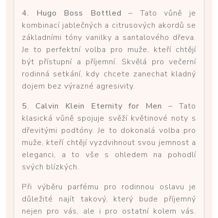
4. Hugo Boss Bottled
– Tato vůně je
kombinací jablečných a citrusových akordů se
základními tóny vanilky a santalového dřeva.
Je to perfektní volba pro muže, kteří chtějí
být přístupní a příjemní. Skvělá pro večerní
rodinná setkání, kdy chcete zanechat kladný
dojem bez výrazné agresivity.
5. Calvin Klein Eternity for Men
– Tato
klasická vůně spojuje svěží květinové noty s
dřevitými podtóny. Je to dokonalá volba pro
muže, kteří chtějí vyzdvihnout svou jemnost a
eleganci, a to vše s ohledem na pohodlí
svých blízkých.
Při výběru parfému pro rodinnou oslavu je
důležité najít takový, který bude příjemný
nejen pro vás, ale i pro ostatní kolem vás.