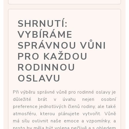
SHRNUTÍ:
VYBÍRÁME
SPRÁVNOU VŮNI
PRO KAŽDOU
RODINNOU
OSLAVU
Při výběru správné vůně pro rodinné oslavy je
důležité brát v úvahu nejen osobní
preference jednotlivých členů rodiny, ale také
atmosféru, kterou plánujete vytvořit. Vůně
má sílu ovlivnit naše emoce a vzpomínky, a
proto by měla být volena pečlivě a s ohledem