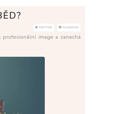
BĚD?
TWITTER
FACEBOOK
š profesionální image a zanechá