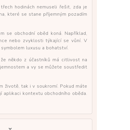
třech hodinách nemuseli řešit, zda je
roma, které se stane příjemným pozadím
ém se obchodní oběd koná. Například,
nce nebo zvyklosti týkající se vůní. V
t symbolem luxusu a bohatství.
že někdo z účastníků má citlivost na
příjemnostem a vy se můžete soustředit
m životě, tak i v soukromí. Pokud máte
jí aplikaci kontextu obchodního oběda.