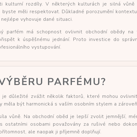
i kulturní rozdíly. V některých kulturách je silná vů
é byste měli respektovat. Důkladné porozumění kontextu 
nejlépe vyhovuje dané situaci.
ný parfém má schopnost ovlivnit obchodní obědy na v
přispět k úspěšnému jednání. Proto investice do správ
fesionálního vystupování.
 VÝBĚRU PARFÉMU?
je důležité zvážit několik faktorů, které mohou ovlivnit
, by měla být harmonická s vaším osobním stylem a zároveň
íla vůně. Na obchodní oběd je lepší zvolit jemnější, mé
 ostatními osobami považovány za rušivé nebo dokon
 přítomnost, ale naopak ji příjemně doplňují.