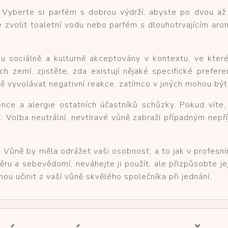
 Vyberte si parfém s dobrou výdrží, abyste po dvou až 
je zvolit toaletní vodu nebo parfém s dlouhotrvajícím a
ou sociálně a kulturně akceptovány v kontextu, ve kter
h zemí, zjistěte, zda existují nějaké specifické prefere
ně vyvolávat negativní reakce, zatímco v jiných mohou bý
ce a alergie ostatních účastníků schůzky. Pokud víte, 
t. Volba neutrální, nevtíravé vůně zabraží případným ne
. Vůně by měla odrážet vaši osobnost, a to jak v profesní
ru a sebevědomí, neváhejte ji použít, ale přizpůsobte je
u učinit z vaší vůně skvělého společníka při jednání.