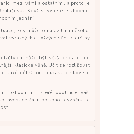
nici mezi vámi a ostatními, a proto je
přehlušovat. Když si vyberete vhodnou
hodním jednání.
 situace, kdy můžete narazit na někoho,
ovat výrazných a těžkých vůní, které by
h odvětvích může být větší prostor pro
nější, klasické vůně. Učit se rozlišovat
 je také důležitou součástí celkového
 rozhodnutím, které podtrhuje vaši
to investice času do tohoto výběru se
nost.