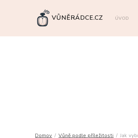
VŮNĚRÁDCE.CZ
ÚVOD
Domov
Vůně podle příležitosti
Jak vyb