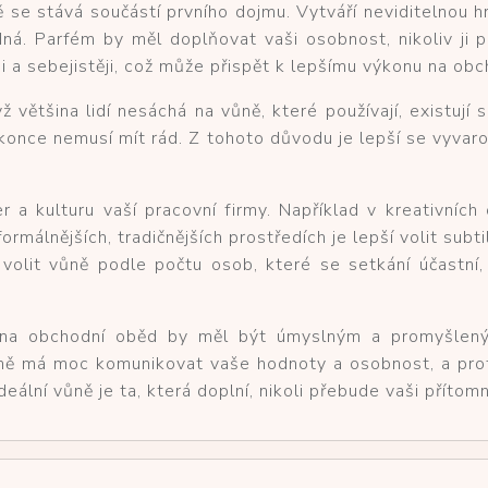
se stává součástí prvního dojmu. Vytváří neviditelnou hra
dná. Parfém by měl doplňovat vaši osobnost, nikoliv ji 
i a sebejistěji, což může přispět k lepšímu výkonu na obc
ž většina lidí nesáchá na vůně, které používají, existují
okonce nemusí mít rád. Z tohoto důvodu je lepší se vyvar
r a kulturu vaší pracovní firmy. Například v kreativníc
álnějších, tradičnějších prostředích je lepší volit subtil
 volit vůně podle počtu osob, které se setkání účastní,
 na obchodní oběd by měl být úmyslným a promyšleným
ůně má moc komunikovat vaše hodnoty a osobnost, a pro
deální vůně je ta, která doplní, nikoli přebude vaši přítom