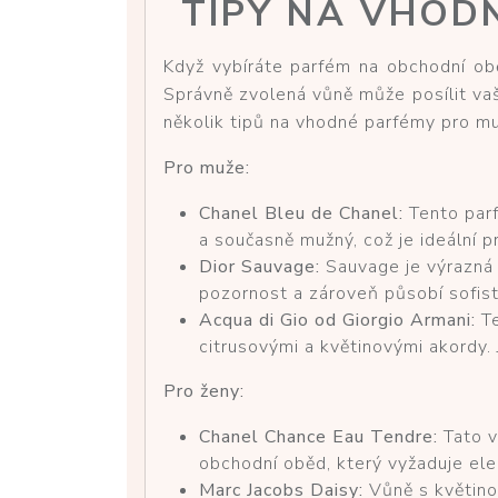
TIPY NA VHOD
Když vybíráte parfém na obchodní obě
Správně zvolená vůně může posílit vaši
několik tipů na vhodné parfémy pro muž
Pro muže:
Chanel Bleu de Chanel:
Tento parf
a současně mužný, což je ideální p
Dior Sauvage:
Sauvage je výrazná a
pozornost a zároveň působí sofist
Acqua di Gio od Giorgio Armani:
Te
citrusovými a květinovými akordy. 
Pro ženy:
Chanel Chance Eau Tendre:
Tato v
obchodní oběd, který vyžaduje eleg
Marc Jacobs Daisy:
Vůně s květinov