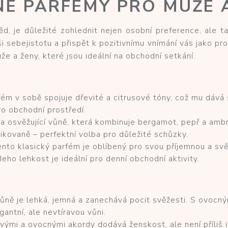
NÉ PARFÉMY PRO MUŽE 
d, je důležité zohlednit nejen osobní preference, ale ta
 sebejistotu a přispět k pozitivnímu vnímání vás jako pr
e a ženy, které jsou ideální na obchodní setkání.
ém v sobě spojuje dřevité a citrusové tóny, což mu dává 
ro obchodní prostředí.
 osvěžující vůně, která kombinuje bergamot, pepř a ambro
ikovaně – perfektní volba pro důležité schůzky.
nto klasický parfém je oblíbený pro svou příjemnou a sv
Jeho lehkost je ideální pro denní obchodní aktivity.
ůně je lehká, jemná a zanechává pocit svěžesti. S ovocným
antní, ale nevtíravou vůni.
ými a ovocnými akordy dodává ženskost, ale není příliš in