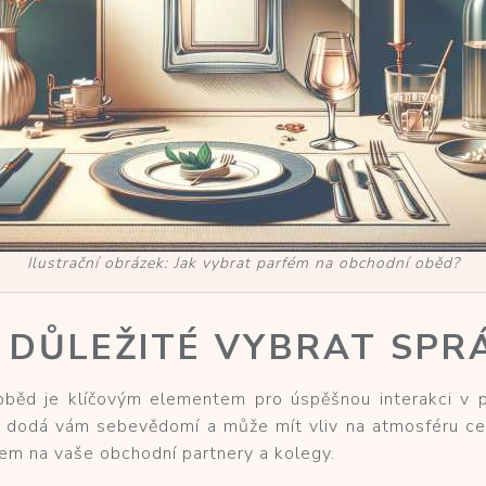
Ilustrační obrázek: Jak vybrat parfém na obchodní oběd?
E DŮLEŽITÉ VYBRAT SPR
běd je klíčovým elementem pro úspěšnou interakci v pr
t, dodá vám sebevědomí a může mít vliv na atmosféru ce
em na vaše obchodní partnery a kolegy.