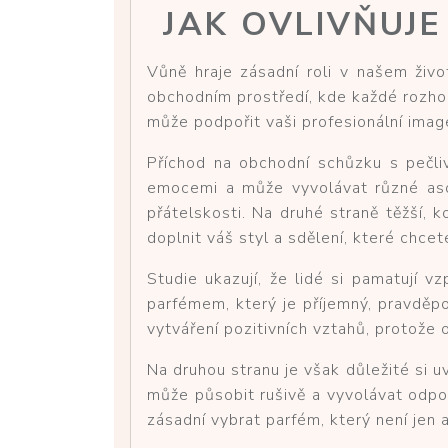
JAK OVLIVŇUJ
Vůně hraje zásadní roli v našem živ
obchodním prostředí, kde každé rozh
může podpořit vaši profesionální imag
Příchod na obchodní schůzku s pečl
emocemi a může vyvolávat různé asoci
přátelskosti. Na druhé straně těžší
doplnit váš styl a sdělení, které chce
Studie ukazují, že lidé si pamatují 
parfémem, který je příjemný, pravděp
vytváření pozitivních vztahů, protože 
Na druhou stranu je však důležité si u
může působit rušivě a vyvolávat odpor
zásadní vybrat parfém, který není jen a