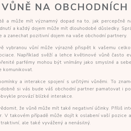
E VŮNĚ NA OBCHODNÍCH
otě a může mít významný dopad na to, jak percepčně nás
odnutí a každý dojem může mít dlouhodobé důsledky. Spr
e a zanechat pozitivní dojem na vaše obchodní partnery.
ivě vybranou vůní může výrazně přispět k vašemu celko
ace. Například svěží a lehce květinové vůně často evo
, kořenité parfémy mohou být vnímány jako smyslné a 
te komunikovat.
vzpomínky a interakce spojení s určitými vůněmi. To zn
odobně si vás bude váš obchodní partner pamatovat i p
obvykle provází blízké interakce.
vědomit, že vůně může mít také negativní účinky. Příliš 
. V takovém případě může dojít k oslabení vaší pozice a
traktivní, ale také vyvážený a nenásilný.