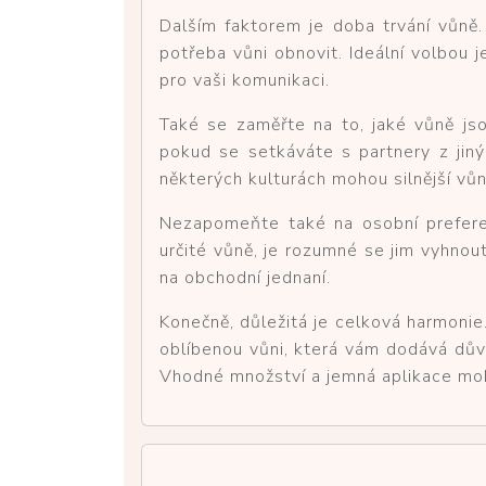
Dalším faktorem je doba trvání vůně.
potřeba vůni obnovit. Ideální volbou 
pro vaši komunikaci.
Také se zaměřte na to, jaké vůně js
pokud se setkáváte s partnery z jinýc
některých kulturách mohou silnější vů
Nezapomeňte také na osobní preferen
určité vůně, je rozumné se jim vyhnou
na obchodní jednaní.
Konečně, důležitá je celková harmonie
oblíbenou vůni, která vám dodává důvě
Vhodné množství a jemná aplikace moho