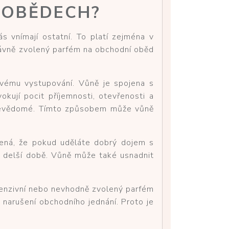
 OBĚDECH?
 vnímají ostatní. To platí zejména v
ávně zvolený parfém na obchodní oběd
vému vystupování. Vůně je spojena s
kují pocit příjemnosti, otevřenosti a
sebevědomé. Tímto způsobem může vůně
amená, že pokud uděláte dobrý dojem s
o delší době. Vůně může také usnadnit
intenzivní nebo nevhodně zvolený parfém
 narušení obchodního jednání. Proto je