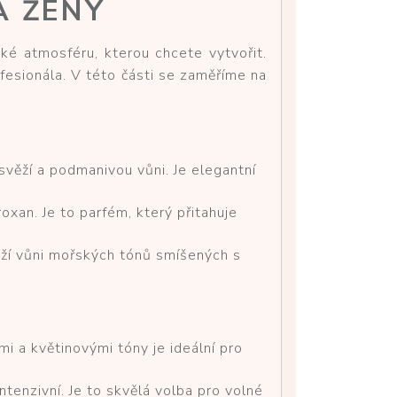
A ŽENY
ké atmosféru, kterou chcete vytvořit.
ofesionála. V této části se zaměříme na
svěží a podmanivou vůni. Je elegantní
xan. Je to parfém, který přitahuje
ěží vůni mořských tónů smíšených s
i a květinovými tóny je ideální pro
tenzivní. Je to skvělá volba pro volné