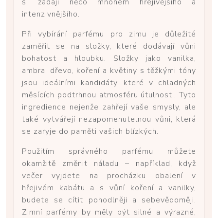
si žádají něco mnohem hřejivějšího a
intenzivnějšího.
Při vybírání parfému pro zimu je důležité
zaměřit se na složky, které dodávají vůni
bohatost a hloubku. Složky jako vanilka,
ambra, dřevo, koření a květiny s těžkými tóny
jsou ideálními kandidáty, které v chladných
měsících podtrhnou atmosféru útulnosti. Tyto
ingredience nejenže zahřejí vaše smysly, ale
také vytvářejí nezapomenutelnou vůni, která
se zaryje do paměti vašich blízkých.
Použitím správného parfému můžete
okamžitě změnit náladu – například, když
večer vyjdete na procházku obalení v
hřejivém kabátu a s vůní koření a vanilky,
budete se cítit pohodlněji a sebevědoměji.
Zimní parfémy by měly být silné a výrazné,