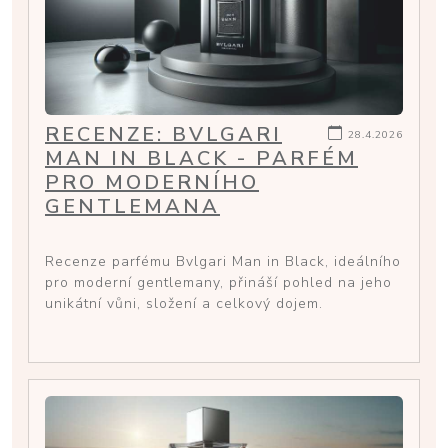
RECENZE: BVLGARI
28.4.2026
MAN IN BLACK - PARFÉM
PRO MODERNÍHO
GENTLEMANA
Recenze parfému Bvlgari Man in Black, ideálního
pro moderní gentlemany, přináší pohled na jeho
unikátní vůni, složení a celkový dojem.