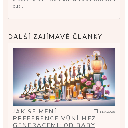
duši.
DALŠÍ ZAJÍMAVÉ ČLÁNKY
JAK SE MĚNÍ
11.9.2025
PREFERENCE VŮNÍ MEZI
GENERACEMI: OD BABY