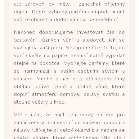
ale zároveň by měly i zanechat příjemný
dojem. Dobře vybraný parfém umí podtrhnout
vaši osobnost a dodat vám na sebevědomí.
Nakonec doporučujeme investovat čas do
testování různých vůní a sledovat, jak se
vyvíjejí na vaší pleti. Nezapomeňte, že to, co
voní skvěle na papíře, nemusí nutně vypadat
stejně na pokožce. Vybírejte parfémy, které
se harmonizují s vaším osobním stylem a
vkusem. Mnoho z nás si s příchodem zimy
oblíbilo právě teplé a útulné vůně, které
doplní atmosféru domova, oslavy svátků a
dlouhé večery u krbu.
Věřte nám, že najít ten pravý parfém pro
zimní večery je investicí do vašeho pohodlí a
nálady. Užívejte si každý okamžik a nechte se
unášet vůněmi, které zahřejí nejen tělo, ale i