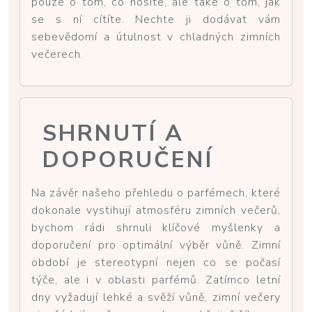
pouze o tom, co nosíte, ale také o tom, jak
se s ní cítíte. Nechte ji dodávat vám
sebevědomí a útulnost v chladných zimních
večerech.
SHRNUTÍ A
DOPORUČENÍ
Na závěr našeho přehledu o parfémech, které
dokonale vystihují atmosféru zimních večerů,
bychom rádi shrnuli klíčové myšlenky a
doporučení pro optimální výběr vůně. Zimní
období je stereotypní nejen co se počasí
týče, ale i v oblasti parfémů. Zatímco letní
dny vyžadují lehké a svěží vůně, zimní večery