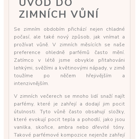
ÚVOD DO
ZIMNÍCH VŮNÍ
Se zimním obdobím přichází nejen chladné
počasí, ale také nový způsob, jak vnímat a
prožívat vůně. V zimních měsících se naše
preference ohledně parfémů často mění.
Zatímco v létě jsme obvykle přitahováni
lehkými, svěžími a květinovými nápady, v zimě
toužíme po něčem hřejivějším a
intenzivnějším.
V zimních večerech se mnoho lidí snaží najít
parfémy, které je zahřejí a dodají jim pocit
útulnosti. Tyto vůně často obsahují složky,
které evokují pocit tepla a pohodlí, jako jsou
vanilka, skořice, ambra nebo dřevité tóny.
Takové parfémové kompozice nejenže zahřejí