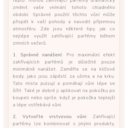
teplo, mohou zahřívající parfémy dramaticky
změnit vaše vnímání tohoto chladného
období. Správné použití těchto vůní může
přispět k vaší pohody a navodit příjemnou
atmosféru. Zde jsou některé tipy, jak co
nejlépe využít zahřívající parfémy během
zimních večerů.
1. Správné nanášení:
Pro maximální efekt
zahřívajících parfémů je důležité pouze
minimálně nanášet. Zaměřte se na klíčové
body, jako jsou zápěstí, za ušima a na krku.
Tato místa pulsují a pomáhají vůni lépe se
šířit. Také je dobré ji aplikovat na pokožku po
koupeli nebo sprše, když je pokožka teplejší
a lépe vstřebává vůni.
2. Vytvořte vrstvovou vůni:
Zahřívající
parfémy lze kombinovat s jinými produkty,