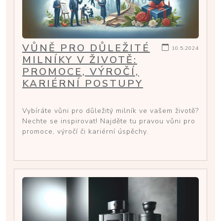
VŮNĚ PRO DŮLEŽITÉ
10.5.2024
MILNÍKY V ŽIVOTĚ:
PROMOCE, VÝROČÍ,
KARIÉRNÍ POSTUPY
Vybíráte vůni pro důležitý milník ve vašem životě?
Nechte se inspirovat! Najděte tu pravou vůni pro
promoce, výročí či kariérní úspěchy.