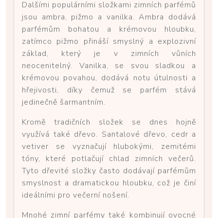
Dalšími populárními složkami zimních parfémů
jsou ambra, pižmo a vanilka. Ambra dodává
parfémům bohatou a krémovou hloubku,
zatímco pižmo přináší smyslný a explozivní
základ, který je v zimních vůních
neocenitelný. Vanilka, se svou sladkou a
krémovou povahou, dodává notu útulnosti a
hřejivosti, díky čemuž se parfém stává
jedinečně šarmantním.
Kromě tradičních složek se dnes hojně
využívá také dřevo. Santalové dřevo, cedr a
vetiver se vyznačují hlubokými, zemitémi
tóny, které potlačují chlad zimních večerů.
Tyto dřevité složky často dodávají parfémům
smyslnost a dramatickou hloubku, což je činí
ideálními pro večerní nošení.
Mnohé zimní parfémy také kombinují ovocné