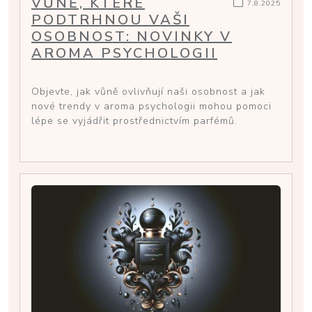
VŮNĚ, KTERÉ
7.8.2025
PODTRHNOU VAŠI
OSOBNOST: NOVINKY V
AROMA PSYCHOLOGII
Objevte, jak vůně ovlivňují naši osobnost a jak
nové trendy v aroma psychologii mohou pomoci
lépe se vyjádřit prostřednictvím parfémů.