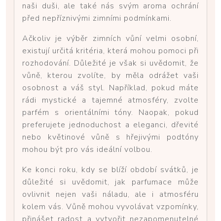
naši duši, ale také nás svým aroma ochrání
před nepříznivými zimními podmínkami.
Ačkoliv je výběr zimních vůní velmi osobní,
existují určitá kritéria, která mohou pomoci při
rozhodování. Důležité je však si uvědomit, že
vůně, kterou zvolíte, by měla odrážet vaši
osobnost a váš styl. Například, pokud máte
rádi mystické a tajemné atmosféry, zvolte
parfém s orientálními tóny. Naopak, pokud
preferujete jednoduchost a eleganci, dřevité
nebo květinové vůně s hřejivými podtóny
mohou být pro vás ideální volbou.
Ke konci roku, kdy se blíží období svátků, je
důležité si uvědomit, jak parfumace může
ovlivnit nejen vaši náladu, ale i atmosféru
kolem vás. Vůně mohou vyvolávat vzpomínky,
přinášet radost a vytvořit nezapomenutelné