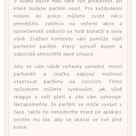
V úvahu byste měli také vzít příležitost, při
které budete parfém nosit. Pro každodenní
nošení do práce můžete zvolit něco
jemnějšího, zatímco na večerní akce a
společenské události se hodí bohatší a sexy
vůně. Zvážení kontextu vám pomůže najít
perfektní parfém, který vytvoří dojem a
odpovídá atmosféře dané situace.
Aby se vám výběr voňavky usnadnil, mnozí
parfuméři a značky nabízejí možnost
otestovat parfémy na vzorcích. Tímto
způsobem můžete vyzkoušet, jak vůně
reaguje s vaší pletí a zda vám vyhovuje.
Nezapomeňte, že parfém se může vyvíjet v
čase, takže ho nehodnoťte ihned po aplikaci;
nechte mu čas, aby se ukázal ve své plné
kráse.