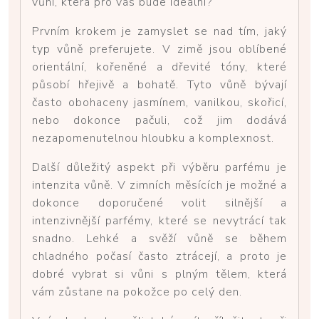
vůni, která pro vás bude ideální?
Prvním krokem je zamyslet se nad tím, jaký
typ vůně preferujete. V zimě jsou oblíbené
orientální, kořeněné a dřevité tóny, které
působí hřejivě a bohatě. Tyto vůně bývají
často obohaceny jasmínem, vanilkou, skořicí,
nebo dokonce pačuli, což jim dodává
nezapomenutelnou hloubku a komplexnost.
Další důležitý aspekt při výběru parfému je
intenzita vůně. V zimních měsících je možné a
dokonce doporučené volit silnější a
intenzivnější parfémy, které se nevytrácí tak
snadno. Lehké a svěží vůně se během
chladného počasí často ztrácejí, a proto je
dobré vybrat si vůni s plným tělem, která
vám zůstane na pokožce po celý den.