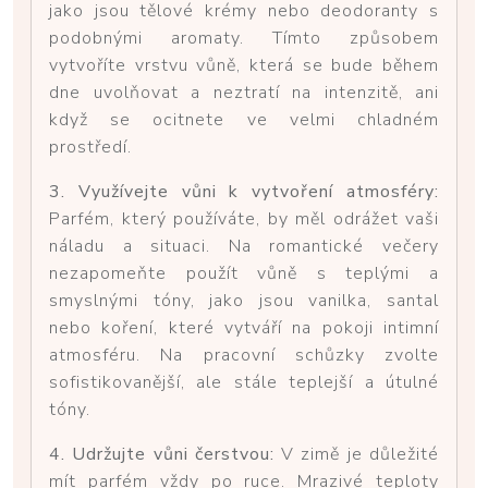
jako jsou tělové krémy nebo deodoranty s
podobnými aromaty. Tímto způsobem
vytvoříte vrstvu vůně, která se bude během
dne uvolňovat a neztratí na intenzitě, ani
když se ocitnete ve velmi chladném
prostředí.
3. Využívejte vůni k vytvoření atmosféry:
Parfém, který používáte, by měl odrážet vaši
náladu a situaci. Na romantické večery
nezapomeňte použít vůně s teplými a
smyslnými tóny, jako jsou vanilka, santal
nebo koření, které vytváří na pokoji intimní
atmosféru. Na pracovní schůzky zvolte
sofistikovanější, ale stále teplejší a útulné
tóny.
4. Udržujte vůni čerstvou:
V zimě je důležité
mít parfém vždy po ruce. Mrazivé teploty