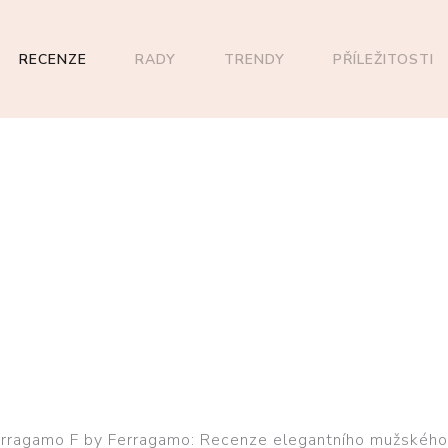
RECENZE
RADY
TRENDY
PŘÍLEŽITOSTI
erragamo F by Ferragamo: Recenze elegantního mužskéh