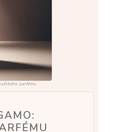
 mužského parfému
GAMO:
PARFÉMU