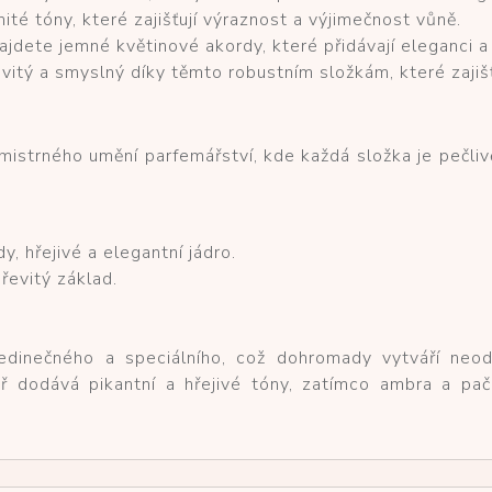
ité tóny, které zajišťují výraznost a výjimečnost vůně.
jdete jemné květinové akordy, které přidávají eleganci a
itý a smyslný díky těmto robustním složkám, které zajišťu
istrného umění parfemářství, kde každá složka je pečli
, hřejivé a elegantní jádro.
řevitý základ.
jedinečného a speciálního, což dohromady vytváří neod
ř dodává pikantní a hřejivé tóny, zatímco ambra a pač