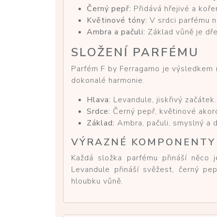
Černý pepř:
Přidává hřejivé a kořen
Květinové tóny:
V srdci parfému na
Ambra a pačuli:
Základ vůně je dřev
SLOŽENÍ PARFÉMU
Parfém F by Ferragamo je výsledkem m
dokonalé harmonie.
Hlava:
Levandule, jiskřivý začátek.
Srdce:
Černý pepř, květinové akordy
Základ:
Ambra, pačuli, smyslný a d
VÝRAZNÉ KOMPONENTY
Každá složka parfému přináší něco 
Levandule přináší svěžest, černý pep
hloubku vůně.