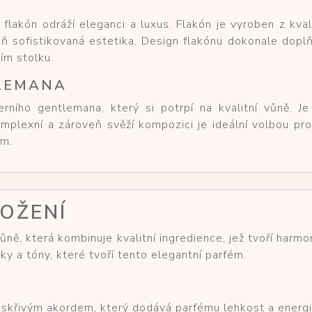
 flakón odráží eleganci a luxus. Flakón je vyroben z kval
veň sofistikovaná estetika. Design flakónu dokonale dop
ím stolku.
LEMANA
ního gentlemana, který si potrpí na kvalitní vůně. J
mplexní a zároveň svěží kompozici je ideální volbou pro
em.
LOŽENÍ
ůně, která kombinuje kvalitní ingredience, jež tvoří har
žky a tóny, které tvoří tento elegantní parfém.
jiskřivým akordem, který dodává parfému lehkost a energi