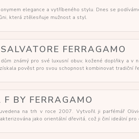
onymem elegance a vytříbeného stylu. Dnes se podíváme n
ůni, která ztělesňuje mužnost a styl.
 SALVATORE FERRAGAMO
 dům známý pro své luxusní obuv, kožené doplňky a v n
 získala pověst pro svou schopnost kombinovat tradiční
 F BY FERRAGAMO
uvedena na trh v roce 2007. Vytvořil ji parfémář Olivi
terizována jako orientální dřevitá, což ji činí ideální pro