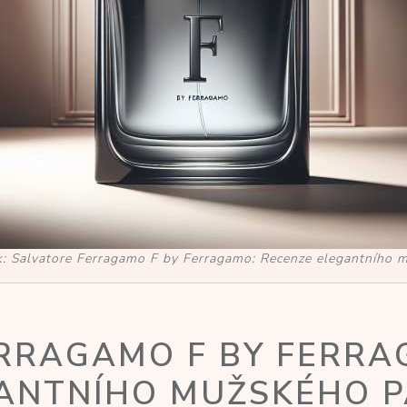
ek: Salvatore Ferragamo F by Ferragamo: Recenze elegantního
RRAGAMO F BY FERRA
GANTNÍHO MUŽSKÉHO 