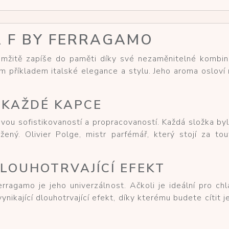
 F BY FERRAGAMO
mžitě zapíše do paměti díky své nezaměnitelné kombina
 příkladem italské elegance a stylu. Jeho aroma osloví m
 KAŽDÉ KAPCE
vou sofistikovaností a propracovaností. Každá složka byl
ený. Olivier Polge, mistr parfémář, který stojí za tou
LOUHOTRVAJÍCÍ EFEKT
rragamo je jeho univerzálnost. Ačkoli je ideální pro ch
vynikající dlouhotrvající efekt, díky kterému budete cítit 