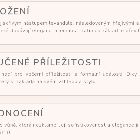
LOŽENÍ
jiskřivým nástupem levandule, následovaným hřejivými a
eré dodávají eleganci a jemnost, zatímco základ je dřevit
UČENÉ PŘÍLEŽITOSTI
odí pro večerní příležitosti a formální události. Dík
rý si zakládá na svém vzhledu a stylu.
DNOCENÍ
vůně, která nezklame. Její sofistikovanost a elegance ji
9/10.