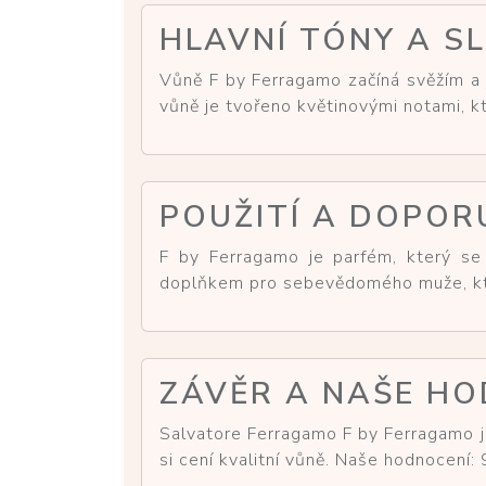
HLAVNÍ TÓNY A S
Vůně F by Ferragamo začíná svěžím a 
vůně je tvořeno květinovými notami, kt
POUŽITÍ A DOPOR
F by Ferragamo je parfém, který se h
doplňkem pro sebevědomého muže, kte
ZÁVĚR A NAŠE HO
Salvatore Ferragamo F by Ferragamo je 
si cení kvalitní vůně. Naše hodnocení: 