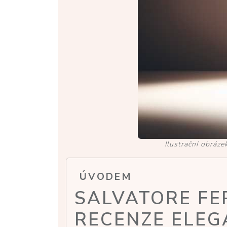
Ilustrační obráz
ÚVODEM
SALVATORE FE
RECENZE ELE