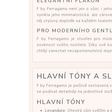
ELEGANTNÍ FLAKÓN
F by Ferragamo není jen o vůni; i jeho
vynikla jeho minimalistická, ale záro
něj stylový doplněk na každém toaletn
PRO MODERNÍHO GENT
F by Ferragamo je stvořen pro moder
osobnost svého nositele. Díky své ko
chtějí zanechat nezapomenutelný doj
HLAVNÍ TÓNY A S
F by Ferragamo je pečlivě sestavená v
se podívat detailněji na jednotlivé slo
HLAVNÍ TÓNY
Levandule:
Otevírá vůni svěžím a 