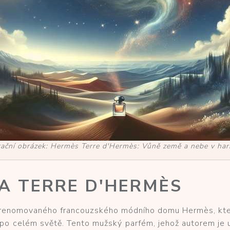
trační obrázek: Hermès Terre d'Hermès: Vůně země a nebe v har
A TERRE D'HERMÈS
d renomovaného francouzského módního domu Hermès, kter
í po celém světě. Tento mužský parfém, jehož autorem je