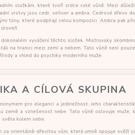
adním složkám, které tvoří srdce celé vůně. Mezi důleži
kladní vrstvy jsou cedr, vetiver a ambra. Cedrové dřevo d
ými tóny, které podpírají celou kompozici. Ambra pak při
u úroveň.
v dokonalém vyvážení těchto složek. Mistrovsky skombi
e stáli na hranici mezi zemí a nebem. Tato vůně není pou
řírody a vhled do psychiky moderního muže.
IKA A CÍLOVÁ SKUPINA
nonymem pro eleganci a jedinečnost. Jeho charakteristi
sílu země a vznešenost nebe. Tato vůně oslovuje muže, k
su světa kolem sebe.
 za orientálně-dřevitou vůni, která umně spojuje svěží c