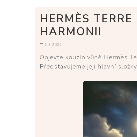
HERMÈS TERRE 
HARMONII
1.3.2025
Objevte kouzlo vůně Hermès Ter
Představujeme její hlavní složky,