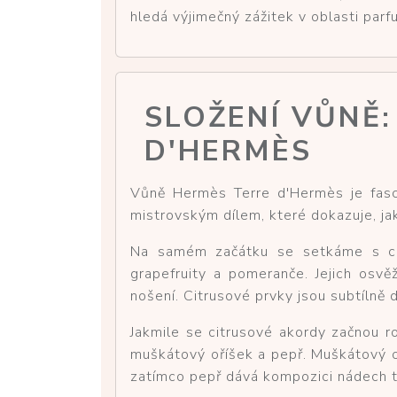
hledá výjimečný zážitek v oblasti parf
SLOŽENÍ VŮNĚ:
D'HERMÈS
Vůně Hermès Terre d'Hermès je fasci
mistrovským dílem, které dokazuje, ja
Na samém začátku se setkáme s citr
grapefruity a pomeranče. Jejich osvěžu
nošení. Citrusové prvky jsou subtílně
Jakmile se citrusové akordy začnou ro
muškátový oříšek a pepř. Muškátový oř
zatímco pepř dává kompozici nádech t