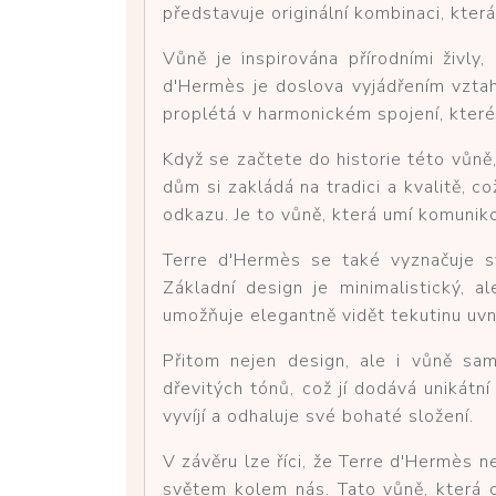
představuje originální kombinaci, která
Vůně je inspirována přírodními živly
d'Hermès je doslova vyjádřením vztahu
proplétá v harmonickém spojení, které 
Když se začtete do historie této vůně,
dům si zakládá na tradici a kvalitě, 
odkazu. Je to vůně, která umí komuniko
Terre d'Hermès se také vyznačuje sv
Základní design je minimalistický, 
umožňuje elegantně vidět tekutinu uvn
Přitom nejen design, ale i vůně sa
dřevitých tónů, což jí dodává unikátn
vyvíjí a odhaluje své bohaté složení.
V závěru lze říci, že Terre d'Hermès 
světem kolem nás. Tato vůně, která os