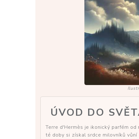
Ilus
ÚVOD DO SVĚT
Terre d'Hermès je ikonický parfém o
té doby si získal srdce milovníků vůn