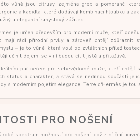
této vůně jsou citrusy, zejména grep a pomeranč, které
rgonie a kadidla, které dodávají kombinaci hloubku a zak
mužný a elegantní smyslový zážitek.
rmès je určen především pro moderní muže, kteří oceňují k
mají rádi přírodní prvky a zároveň chtějí zdůraznit s
yslu – je to vůně, která volá po zvláštních příležitostec
jí učinit dojem, se v ní budou cítit jistě a přitažlivě.
deálním partnerem pro sebevědomé muže, kteří chtějí 
ch status a charakter, a stává se nedílnou součástí jeji
ody s moderním pojetím elegance, Terre d'Hermès je tou 
ŽITOSTI PRO NOŠENÍ
široké spektrum možností pro nošení, což z ní činí unive