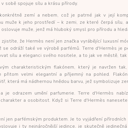
 v sobě spojuje sílu a krásu přírody.
, konkrétně zemí a nebem, což je patrné jak v její kom
 muže k jeho prostředí – k zemi, ze které čerpá sílu, a 
oslovuje muže, jenž má hluboký smysl pro přírodu a hledá v
 zjistíte, že Hermès není jen značka vyrábějící luxusní m
což se odráží také ve výrobě parfémů. Terre d'Hermès je 
vat sílu a eleganci svého nositele, a to jak ve městě, ta
ým charakteristickým flakónem, který je navržen tak,
ale přitom velmi elegantní a příjemný na pohled. Flakó
itř, která má nádhernou hnědou barvu, jež symbolizuje ze
ma je odrazem umění parfumerie. Terre d'Hermès nabíz
í charakter a osobitost. Když si Terre d'Hermès nanesete 
není jen parfémským produktem. Je to vyjádření přírodníc
lovuje i ty nejnáročnější jedince, je skutečně jedinečn