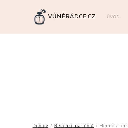
VŮNĚRÁDCE.CZ
ÚVOD
Domov
Recenze parfémů
Hermès Terr