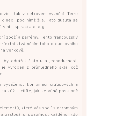
pozici, tak v celkovém vyznění. Terre
k nebi, pod nímž žije. Tato dualita se
 ní inspiraci a energii.
ódní zboží a parfémy. Tento francouzský
perfektní ztvárněním tohoto duchovního
k na venkově.
 aby odrážel čistotu a jednoduchost.
n je vyroben z průhledného skla, což
mi.
í vyváženou kombinaci citrusových a
na kůži, ucítíte, jak se vůně postupně
h elementů, které vás spojí s ohromným
á a zaslouží si pozornost každého, kdo