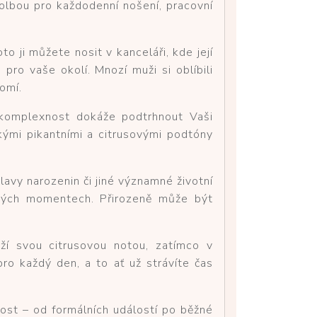
 volbou pro každodenní nošení, pracovní
o ji můžete nosit v kanceláři, kde její
pro vaše okolí. Mnozí muži si oblíbili
omí.
í komplexnost dokáže podtrhnout Vaši
hkými pikantními a citrusovými podtóny
lavy narozenin či jiné významné životní
mných momentech. Přirozeně může být
ěží svou citrusovou notou, zatímco v
pro každý den, a to ať už strávíte čas
tost – od formálních událostí po běžné