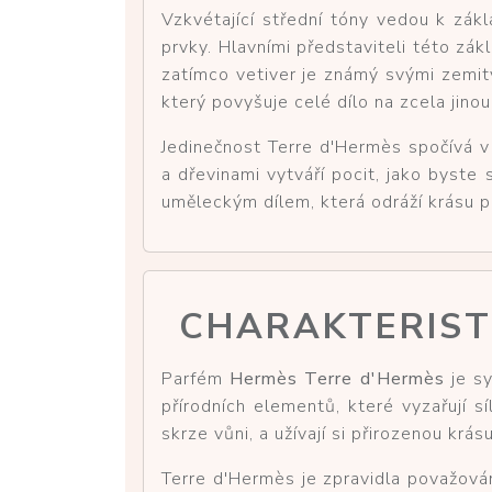
Vzkvétající střední tóny vedou k zákl
prvky. Hlavními představiteli této zá
zatímco vetiver je známý svými zemit
který povyšuje celé dílo na zcela jino
Jedinečnost Terre d'Hermès spočívá 
a dřevinami vytváří pocit, jako byst
uměleckým dílem, která odráží krásu p
CHARAKTERIST
Parfém
Hermès Terre d'Hermès
je sy
přírodních elementů, které vyzařují 
skrze vůni, a užívají si přirozenou krá
Terre d'Hermès je zpravidla považován