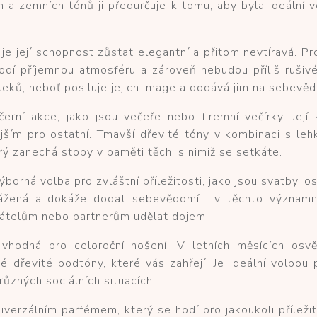
ch a zemních tónů ji předurčuje k tomu, aby byla ideální
je její schopnost zůstat elegantní a přitom nevtíravá. Prot
dí příjemnou atmosféru a zároveň nebudou příliš rušivé 
eků, neboť posiluje jejich image a dodává jim na sebevěd
erní akce, jako jsou večeře nebo firemní večírky. Jej
ějším pro ostatní. Tmavší dřevité tóny v kombinaci s le
ý zanechá stopy v paměti těch, s nimiž se setkáte.
borná volba pro zvláštní příležitosti, jako jsou svatby, os
vyvážená a dokáže dodat sebevědomí i v těchto význa
 přátelům nebo partnerům udělat dojem.
 vhodná pro celoroční nošení. V letních měsících osv
vé dřevité podtóny, které vás zahřejí. Je ideální volbou 
různých sociálních situacích.
verzálním parfémem, který se hodí pro jakoukoli příleži