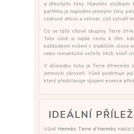
a dřevitými tóny. Hlavními složkami 
parfému je naplněno jemnými tóny pela
cedrové dřevo a vetiver, což vytváří 
Co se týče cílové skupiny, Terre d'He
Tato vůně si najde cestu k těm, kdo 
každodenní nošení v tradičním slova sm
nebo romantické večeře. Muži, kteří chtě
V důsledku toho je Terre d'Hermès i
jemnosti zároveň. Vůně podtrhuje jeji
který představuje spojení esence přír
IDEÁLNÍ PŘÍLE
Vůně
Hermès Terre d'Hermès
nabízí 