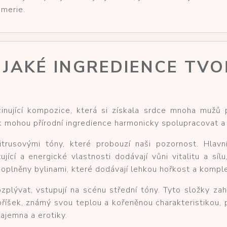
umerie.
 JAKÉ INGREDIENCE TVO
nující kompozice, která si získala srdce mnoha mužů 
k mohou přírodní ingredience harmonicky spolupracovat a
usovými tóny, které probouzí naši pozornost. Hlavní s
jící a energické vlastnosti dodávají vůni vitalitu a sílu
 doplněny bylinami, které dodávají lehkou hořkost a kompl
zplývat, vstupují na scénu střední tóny. Tyto složky zah
íšek, známý svou teplou a kořeněnou charakteristikou, p
ajemna a erotiky.