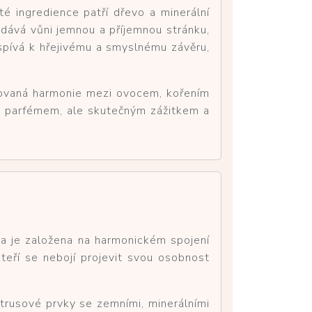
té ingredience patří dřevo a minerální
odává vůni jemnou a příjemnou stránku,
spívá k hřejivému a smyslnému závěru,
novaná harmonie mezi ovocem, kořením
ze parfémem, ale skutečným zážitkem a
ka je založena na harmonickém spojení
teří se nebojí projevit svou osobnost
itrusové prvky se zemními, minerálními