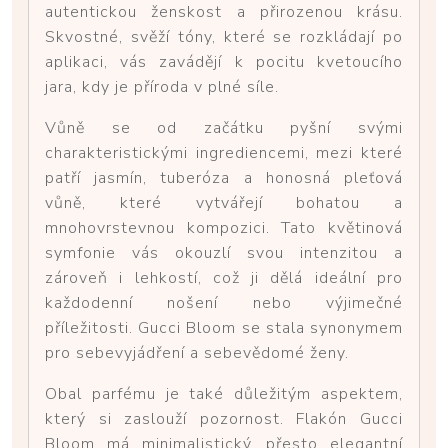
autentickou ženskost a přirozenou krásu.
Skvostné, svěží tóny, které se rozkládají po
aplikaci, vás zavádějí k pocitu kvetoucího
jara, kdy je příroda v plné síle.
Vůně se od začátku pyšní svými
charakteristickými ingrediencemi, mezi které
patří jasmín, tuberóza a honosná pleťová
vůně, které vytvářejí bohatou a
mnohovrstevnou kompozici. Tato květinová
symfonie vás okouzlí svou intenzitou a
zároveň i lehkostí, což ji dělá ideální pro
každodenní nošení nebo výjimečné
příležitosti. Gucci Bloom se stala synonymem
pro sebevyjádření a sebevědomé ženy.
Obal parfému je také důležitým aspektem,
který si zaslouží pozornost. Flakón Gucci
Bloom má minimalistický, přesto elegantní