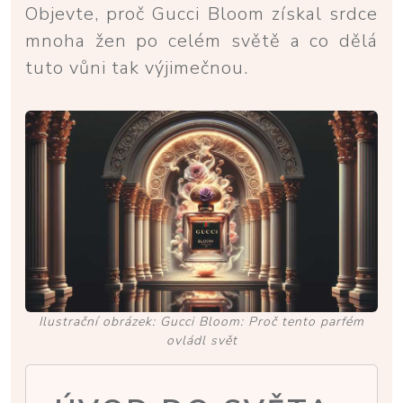
Objevte, proč Gucci Bloom získal srdce
mnoha žen po celém světě a co dělá
tuto vůni tak výjimečnou.
Ilustrační obrázek: Gucci Bloom: Proč tento parfém
ovládl svět