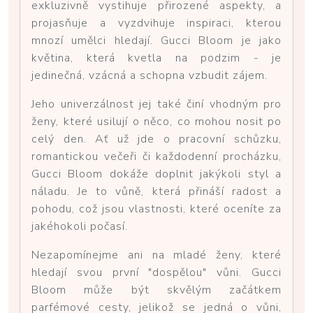
exkluzivně vystihuje přirozené aspekty, a
projasňuje a vyzdvihuje inspiraci, kterou
mnozí umělci hledají. Gucci Bloom je jako
květina, která kvetla na podzim - je
jedinečná, vzácná a schopna vzbudit zájem.
Jeho univerzálnost jej také činí vhodným pro
ženy, které usilují o něco, co mohou nosit po
celý den. Ať už jde o pracovní schůzku,
romantickou večeři či každodenní procházku,
Gucci Bloom dokáže doplnit jakýkoli styl a
náladu. Je to vůně, která přináší radost a
pohodu, což jsou vlastnosti, které oceníte za
jakéhokoli počasí.
Nezapomínejme ani na mladé ženy, které
hledají svou první "dospělou" vůni. Gucci
Bloom může být skvělým začátkem
parfémové cesty, jelikož se jedná o vůni,