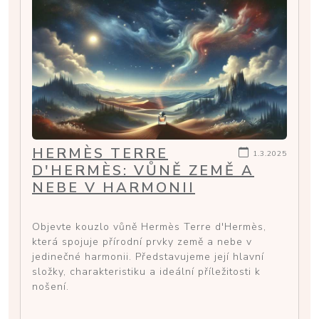
HERMÈS TERRE
1.3.2025
D'HERMÈS: VŮNĚ ZEMĚ A
NEBE V HARMONII
Objevte kouzlo vůně Hermès Terre d'Hermès,
která spojuje přírodní prvky země a nebe v
jedinečné harmonii. Představujeme její hlavní
složky, charakteristiku a ideální příležitosti k
nošení.