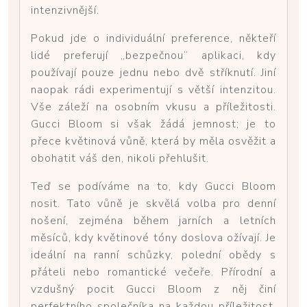
intenzivnější.
Pokud jde o individuální preference, někteří
lidé preferují „bezpečnou“ aplikaci, kdy
používají pouze jednu nebo dvě stříknutí. Jiní
naopak rádi experimentují s větší intenzitou.
Vše záleží na osobním vkusu a příležitosti.
Gucci Bloom si však žádá jemnost; je to
přece květinová vůně, která by měla osvěžit a
obohatit váš den, nikoli přehlušit.
Teď se podíváme na to, kdy Gucci Bloom
nosit. Tato vůně je skvělá volba pro denní
nošení, zejména během jarních a letních
měsíců, kdy květinové tóny doslova ožívají. Je
ideální na ranní schůzky, polední obědy s
přáteli nebo romantické večeře. Přírodní a
vzdušný pocit Gucci Bloom z něj činí
perfektního společníka na každou příležitost,