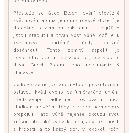
bezstarostnost.
Přestože se Gucci Bloom pyšní převážně
květinovým aroma, jeho mistrovské složení je
doplněno o zemitou základnu. Ta zajišťuje
jistou stabilitu a trvanlivost vůně, což je u
květinových parfémů někdy obtížné
dosáhnout. Tento zemitý aspekt je
neviditelný, ale cítí se v pozadí, což vlastně
dává Gucci Bloom jeho nezaměnitelný
charakter.
Celkově lze říci, že Gucci Bloom je skutečným
oslavou květinového parfumérského umění.
Představuje nádhernou rovnováhu mezi
sladkými a svěžími tóny, které se harmonicky
propojují. Tato vůně nejenže okouzlí svou
krásou, ale také vybízí k tomu, abyste ji nosili
s hrdostí, a to každý den, v jakékoli roční