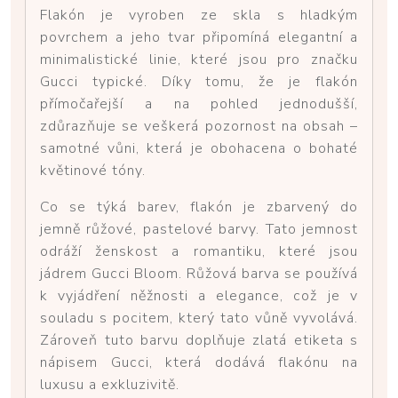
Flakón je vyroben ze skla s hladkým
povrchem a jeho tvar připomíná elegantní a
minimalistické linie, které jsou pro značku
Gucci typické. Díky tomu, že je flakón
přímočařejší a na pohled jednodušší,
zdůrazňuje se veškerá pozornost na obsah –
samotné vůni, která je obohacena o bohaté
květinové tóny.
Co se týká barev, flakón je zbarvený do
jemně růžové, pastelové barvy. Tato jemnost
odráží ženskost a romantiku, které jsou
jádrem Gucci Bloom. Růžová barva se používá
k vyjádření něžnosti a elegance, což je v
souladu s pocitem, který tato vůně vyvolává.
Zároveň tuto barvu doplňuje zlatá etiketa s
nápisem Gucci, která dodává flakónu na
luxusu a exkluzivitě.