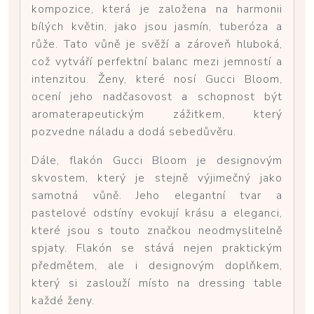
kompozice, která je založena na harmonii
bílých květin, jako jsou jasmín, tuberóza a
růže. Tato vůně je svěží a zároveň hluboká,
což vytváří perfektní balanc mezi jemností a
intenzitou. Ženy, které nosí Gucci Bloom,
ocení jeho nadčasovost a schopnost být
aromaterapeutickým zážitkem, který
pozvedne náladu a dodá sebedůvěru.
Dále, flakón Gucci Bloom je designovým
skvostem, který je stejně výjimečný jako
samotná vůně. Jeho elegantní tvar a
pastelové odstíny evokují krásu a eleganci,
které jsou s touto značkou neodmyslitelně
spjaty. Flakón se stává nejen praktickým
předmětem, ale i designovým doplňkem,
který si zaslouží místo na dressing table
každé ženy.