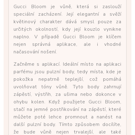
Gucci Bloom je vůně, která si zaslouží
speciální zacházení. Její elegantní a svěží
květinový charakter dává smysl pouze za
určitých okolností, kdy její kouzlo vynikne
naplno. V případě Gucci Bloom je klíčem
nejen správná aplikace, ale i vhodné
načasování nošení.
Začněme s aplikací. Ideální místo na aplikaci
parfému jsou pulzní body, tedy místa, kde je
pokožka nepatrně teplejší, což pomáhá
uvolňovat tóny vůně. Tyto body zahrnují
zápěstí, výstřih, za ušima nebo dokonce v
ohybu kolen. Když použijete Gucci Bloom,
stačí na jemné postřikování na zápěstí, které
můžete poté lehce promnout a nanést na
další pulzní body. Tímto způsobem docílíte,
že bude vůně nejen trvalejší, ale také